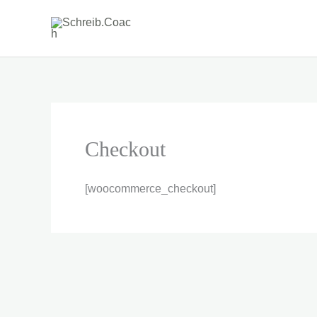
Zum
Inhalt
springen
Checkout
[woocommerce_checkout]