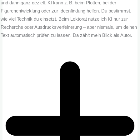
und dann ganz gezielt. KI kann z. B. beim Plotten, bei der
Figurenentwicklung oder zur Ideenfindung helfen. Du bestimmst,
wie viel Technik du einsetzt. Beim Lektorat nutze ich KI nur zur
Recherche oder Ausdrucksverfeinerung – aber niemals, um deinen
Text automatisch prüfen zu lassen. Da zählt mein Blick als Autor.