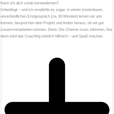
Kann ich dich vorab kennenlernen?
Unbedingt – und ich empfehle es sogar. In einem kostenlosen,
unverbindlichen Erstgespräch (ca. 30 Minuten) lernen wir uns
kennen, besprechen dein Projekt und finden heraus, ob wir gut
zusammenarbeiten können. Denn: Die Chemie muss stimmen. Nur
dann wird das Coaching wirklich hilfreich – und Spaß machen.