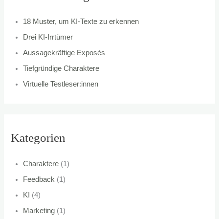
n
18 Muster, um KI-Texte zu erkennen
a
Drei KI-Irrtümer
c
Aussagekräftige Exposés
h
Tiefgründige Charaktere
:
Virtuelle Testleser:innen
Kategorien
Charaktere
(1)
Feedback
(1)
KI
(4)
Marketing
(1)