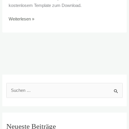
kostenlosem Template zum Download.
Aussagekräftige
Weiterlesen »
Exposés
S
u
c
h
e
Neueste Beiträge
n