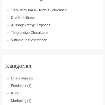
n
18 Muster, um KI-Texte zu erkennen
a
Drei KI-Irrtümer
c
Aussagekräftige Exposés
h
Tiefgründige Charaktere
:
Virtuelle Testleser:innen
Kategorien
Charaktere
(1)
Feedback
(1)
KI
(4)
Marketing
(1)