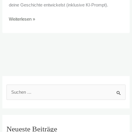
deine Geschichte entwickelst (inklusive KI-Prompt).
Tiefgründige
Weiterlesen »
Charaktere
S
u
c
h
e
Neueste Beiträge
n